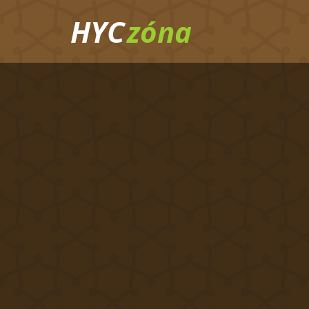
HYC
zóna