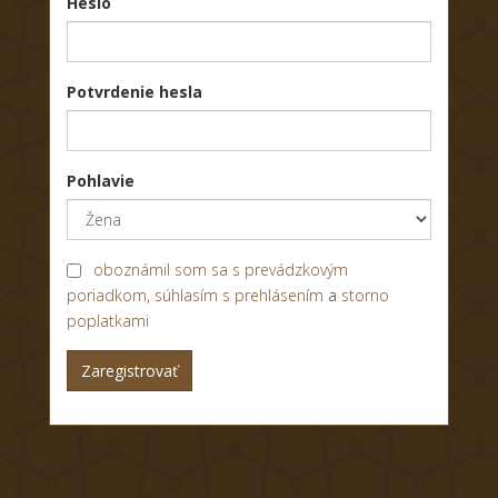
Heslo
Potvrdenie hesla
Pohlavie
oboznámil som sa s prevádzkovým
poriadkom
,
súhlasím s prehlásením
a
storno
poplatkami