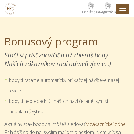
Toggl
Prihlásiť sa
Registrácia
naviga
Bonusový program
Stačí si prísť zacvičiť a už zbieraš body.
Našich zákazníkov radi odmeňujeme. :)
body ti rátame automaticky pri každej návšteve našej
lekcie
body ti neprepadnú, máš ich nazbierané, kým si
neuplatníš výhru
Aktuálny stav bodov si môžeš sledovať
v zákazníckej zóne
.
Prihlásiš sa do nej svojím mailom a heslom. Nemusíš sa