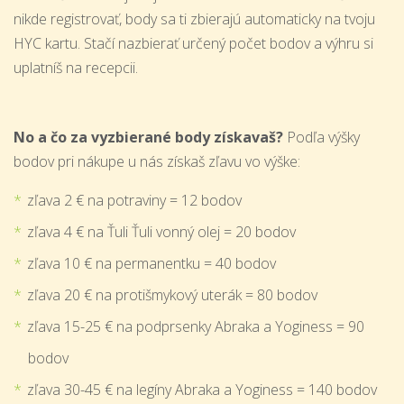
nikde registrovať, body sa ti zbierajú automaticky na tvoju
HYC kartu. Stačí nazbierať určený počet bodov a výhru si
uplatníš na recepcii.
No a čo za vyzbierané body získavaš?
Podľa výšky
bodov pri nákupe u nás získaš zľavu vo výške:
zľava 2 € na potraviny = 12 bodov
zľava 4 € na Ťuli Ťuli vonný olej = 20 bodov
zľava 10 € na permanentku = 40 bodov
zľava 20 € na protišmykový uterák = 80 bodov
zľava 15-25 € na podprsenky Abraka a Yoginess = 90
bodov
zľava 30-45 € na legíny Abraka a Yoginess = 140 bodov