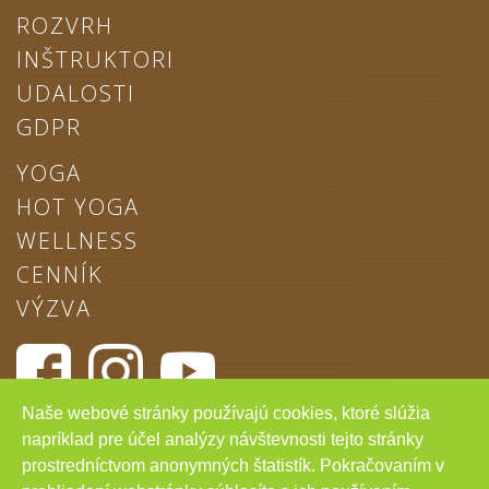
ROZVRH
INŠTRUKTORI
UDALOSTI
GDPR
YOGA
HOT YOGA
WELLNESS
CENNÍK
VÝZVA
Naše webové stránky používajú cookies, ktoré slúžia
Chcem odoberať novinky
napríklad pre účel analýzy návštevnosti tejto stránky
prostredníctvom anonymných štatistík. Pokračovaním v