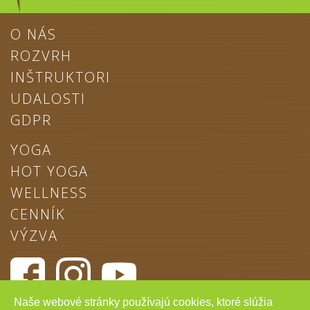
O NÁS
ROZVRH
INŠTRUKTORI
UDALOSTI
GDPR
YOGA
HOT YOGA
WELLNESS
CENNÍK
VÝZVA
Naše webové stránky používajú cookies, ktoré slúžia