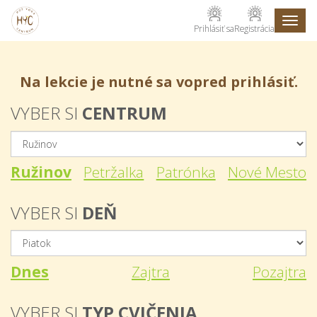
Toggl
Prihlásiť sa
Registrácia
naviga
Na lekcie je nutné sa vopred prihlásiť.
VYBER SI
CENTRUM
Ružinov
Petržalka
Patrónka
Nové Mesto
VYBER SI
DEŇ
Dnes
Zajtra
Pozajtra
VYBER SI
TYP CVIČENIA