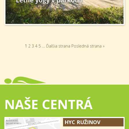
1
2
3
4
5
…
Ďalšia strana
Posledná strana »
NAŠE CENTRÁ
HYC RUŽINOV