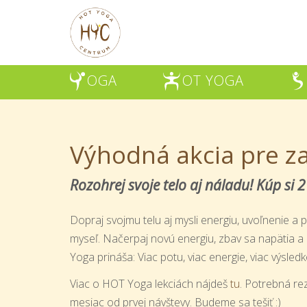
OGA
OT YOGA
Y
H
Š
Výhodná akcia pre za
Rozohrej svoje telo aj náladu!
Kúp si
2
Dopraj svojmu telu aj mysli energiu, uvoľnenie a poci
myseľ. Načerpaj novú energiu, zbav sa napätia a
Yoga prináša: Viac potu, viac energie, viac výsled
Viac o HOT Yoga lekciách nájdeš
tu
. Potrebná re
mesiac od prvej návštevy. Budeme sa tešiť :)