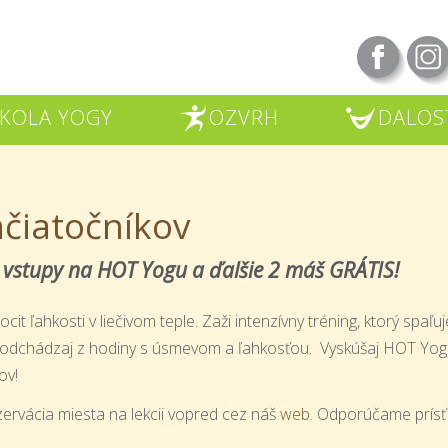
KOLA YOGY
OZVRH
DALOS
R
U
čiatočníkov
 vstupy na HOT Yogu a ďalšie 2 máš GRÁTIS!
t ľahkosti v liečivom teple. Zaži intenzívny tréning, ktorý spaľuje 
 odchádzaj z hodiny s úsmevom a ľahkosťou. Vyskúšaj HOT Yogu, 
kov!
zervácia miesta na lekcii vopred cez náš
web
. Odporúčame prísť 