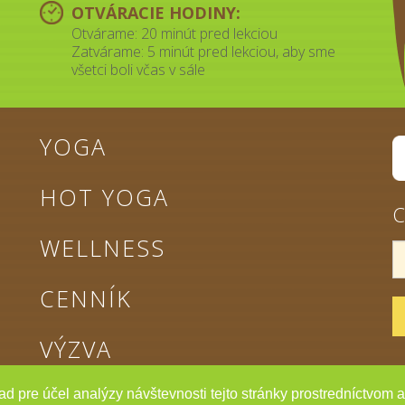
OTVÁRACIE HODINY:
Otvárame: 20 minút pred lekciou
Zatvárame: 5 minút pred lekciou, aby sme
všetci boli včas v sále
YOGA
HOT YOGA
C
WELLNESS
CENNÍK
VÝZVA
ad pre účel analýzy návštevnosti tejto stránky prostredníctvom