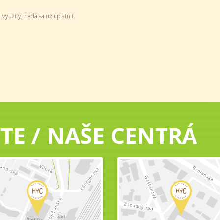
 využitý, nedá sa už uplatniť.
TE / NAŠE CENTRÁ