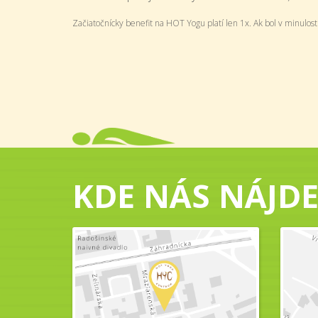
Začiatočnícky benefit na HOT Yogu platí len 1x. Ak bol v minulosti
KDE NÁS NÁJDE