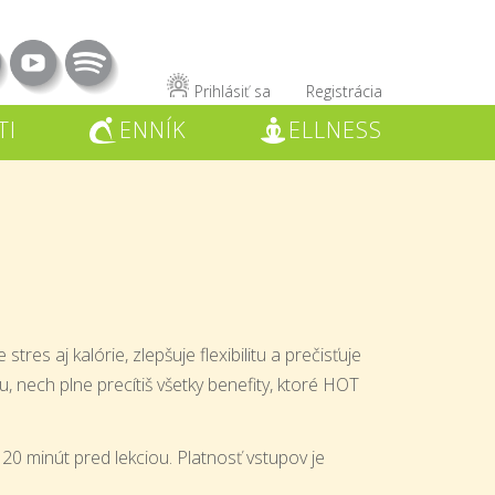
Prihlásiť sa
Registrácia
TI
ENNÍK
ELLNESS
C
W
stres aj kalórie, zlepšuje flexibilitu a prečisťuje
nech plne precítiš všetky benefity, ktoré HOT
20 minút pred lekciou. Platnosť vstupov je