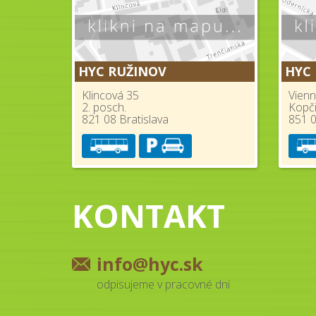
HYC RUŽINOV
HYC
Klincová 35
Vienn
2. posch.
Kopč
821 08 Bratislava
851 0
KONTAKT
info@hyc.sk
odpisujeme v pracovné dni