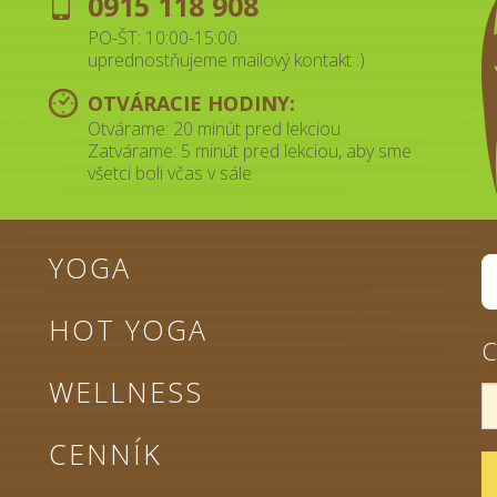
0915 118 908
PO-ŠT: 10:00-15:00.
uprednostňujeme mailový kontakt :)
OTVÁRACIE HODINY:
Otvárame: 20 minút pred lekciou
Zatvárame: 5 minút pred lekciou, aby sme
všetci boli včas v sále
YOGA
HOT YOGA
C
WELLNESS
CENNÍK