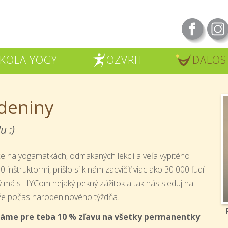
KOLA YOGY
OZVRH
DALOS
R
U
deniny
u :)
e na yogamatkách, odmakaných lekcií a veľa vypitého
 inštruktormi, prišlo si k nám zacvičiť viac ako 30 000 ľudí
dý má s HYCom nejaký pekný zážitok a tak nás sleduj na
aže počas narodeninového týždňa.
máme pre teba 10 % zľavu na všetky permanentky