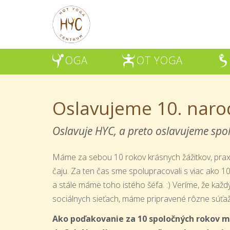
OGA
OT YOGA
Y
H
Š
Oslavujeme 10. naro
Oslavuje HYC, a preto oslavujeme spol
Máme za sebou 10 rokov krásnych žážitkov, prax
čaju. Za ten čas sme spolupracovali s viac ako 100
a stále máme toho istého šéfa. :) Veríme, že kaž
sociálnych sieťach, máme pripravené rôzne súť
Ako poďakovanie za 10 spoločných rokov 