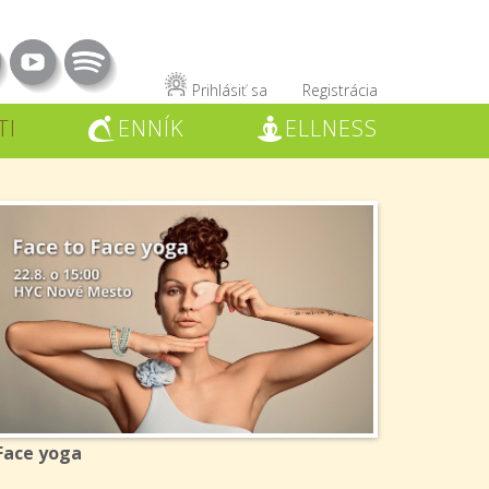
Prihlásiť sa
Registrácia
TI
ENNÍK
ELLNESS
C
W
Face yoga