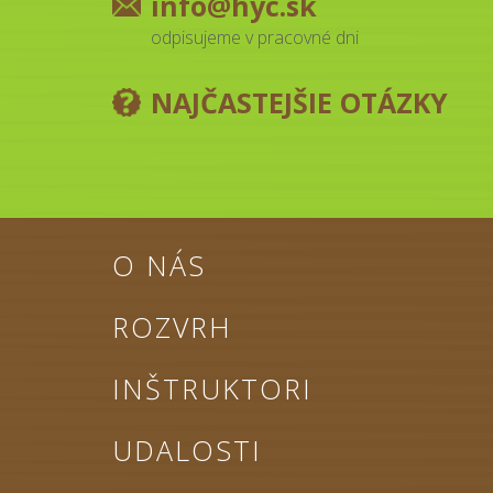
info@hyc.sk
odpisujeme v pracovné dni
NAJČASTEJŠIE OTÁZKY
O NÁS
ROZVRH
INŠTRUKTORI
UDALOSTI