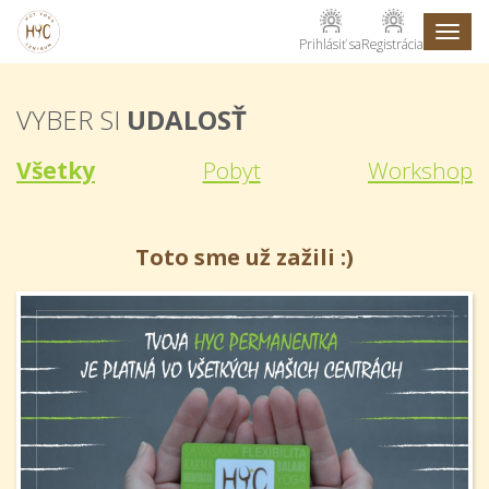
Toggl
Prihlásiť sa
Registrácia
naviga
VYBER SI
UDALOSŤ
Všetky
Pobyt
Workshop
Toto sme už zažili :)