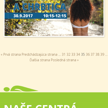
« Prvá strana
Predchádzajúca strana
…
31
32
33
34
35
36
37
38
39
…
Ďalšia strana
Posledná strana »