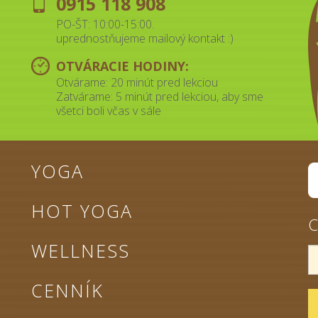
0915 118 908
PO-ŠT: 10:00-15:00.
uprednostňujeme mailový kontakt :)
OTVÁRACIE HODINY:
Otvárame: 20 minút pred lekciou
Zatvárame: 5 minút pred lekciou, aby sme
všetci boli včas v sále
YOGA
HOT YOGA
C
WELLNESS
CENNÍK