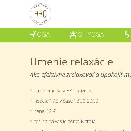
OGA
OT YOGA
Y
H
Š
Umenie relaxácie
Ako efektívne zrelaxovať a upokojiť my
stretneme sa v HYC Ružinov
nedeľa 17.3 v čase 18:30-20:30
cena: 12 €
teší sa na vás lektorka Natália