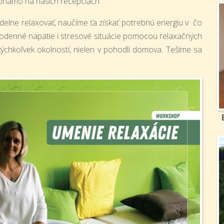
priamo na našich recepciách
delne relaxovať, naučíme ťa získať potrebnú energiu v čo
dodenné napätie i stresové situácie pomocou relaxačných
ýchkoľvek okolností, nielen v pohodlí domova. Tešíme sa