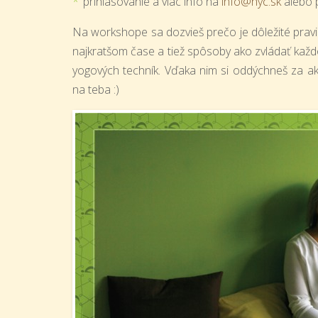
prihlasovanie a viac info na
info@hyc.sk
alebo 
Na workshope sa dozvieš prečo je dôležité pravi
najkratšom čase a tiež spôsoby ako zvládať kaž
yogových techník. Vďaka nim si oddýchneš za ak
na teba :)