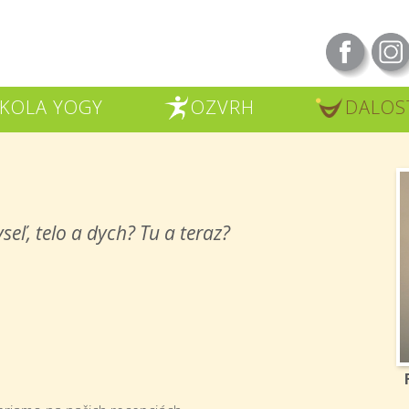
KOLA YOGY
OZVRH
DALOS
R
U
seľ, telo a dych? Tu a teraz?