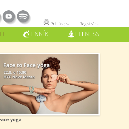
Prihlásiť sa
Registrácia
TI
ENNÍK
ELLNESS
C
W
Face yoga