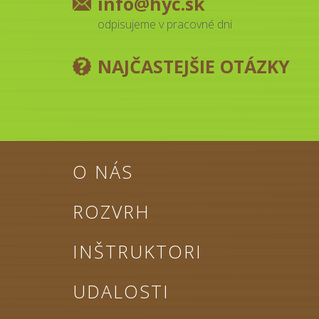
info@hyc.sk
odpisujeme v pracovné dni
NAJČASTEJŠIE OTÁZKY
O NÁS
ROZVRH
INŠTRUKTORI
UDALOSTI