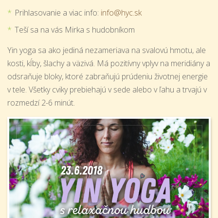
Prihlasovanie a viac info:
info@hyc.sk
Teší sa na vás Mirka s hudobníkom
Yin yoga sa ako jediná nezameriava na svalovú hmotu, ale
kosti, kĺby, šlachy a väzivá. Má pozitívny vplyv na meridiány a
odsraňuje bloky, ktoré zabraňujú prúdeniu životnej energie
v tele. Všetky cviky prebiehajú v sede alebo v ľahu a trvajú v
rozmedzí 2-6 minút.