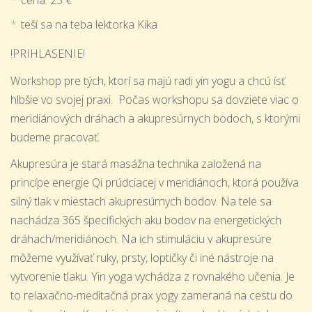
teší sa na teba lektorka Kika
!PRIHLASENIE!
Workshop pre tých, ktorí sa majú radi yin yogu a chcú ísť
hlbšie vo svojej praxi. Počas workshopu sa dovziete viac o
meridiánových dráhach a akupresúrnych bodoch, s ktorými
budeme pracovať.
Akupresúra je stará masážna technika založená na
princípe energie Qi prúdciacej v meridiánoch, ktorá používa
silný tlak v miestach akupresúrnych bodov. Na tele sa
nachádza 365 špecifických aku bodov na energetických
dráhach/meridiánoch. Na ich stimuláciu v akupresúre
môžeme využívať ruky, prsty, loptičky či iné nástroje na
vytvorenie tlaku. Yin yoga vychádza z rovnakého učenia. Je
to relaxačno-meditačná prax yogy zameraná na cestu do