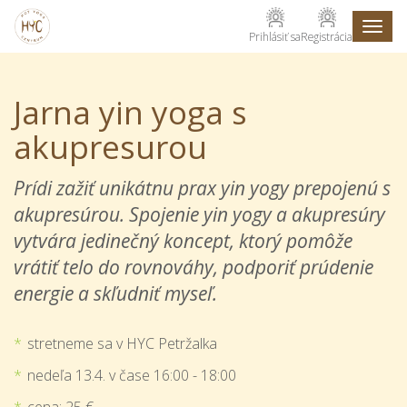
Toggl
Prihlásiť sa
Registrácia
naviga
Jarna yin yoga s
akupresurou
Prídi zažiť unikátnu prax yin yogy prepojenú s
akupresúrou. Spojenie yin yogy a akupresúry
vytvára jedinečný koncept, ktorý pomôže
vrátiť telo do rovnováhy, podporiť prúdenie
energie a skľudniť myseľ
.
stretneme sa v HYC Petržalka
nedeľa 13.4. v čase 16:00 - 18:00
cena: 25 €