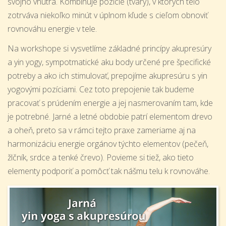
svojho vnútra. Kombinuje pozície (tvary), v ktorých telo
zotrváva niekoľko minút v úplnom kľude s cieľom obnoviť
rovnováhu energie v tele.
Na workshope si vysvetlíme základné princípy akupresúry
a yin yogy, sympotmatické aku body určené pre špecifické
potreby a ako ich stimulovať, prepojíme akupresúru s yin
yogovými pozíciami. Cez toto prepojenie tak budeme
pracovať s prúdením energie a jej nasmerovaním tam, kde
je potrebné. Jarné a letné obdobie patrí elementom drevo
a oheň, preto sa v rámci tejto praxe zameriame aj na
harmonizáciu energie orgánov týchto elementov (pečeň,
žlčník, srdce a tenké črevo). Povieme si tiež, ako tieto
elementy podporiť a pomôcť tak nášmu telu k rovnováhe.