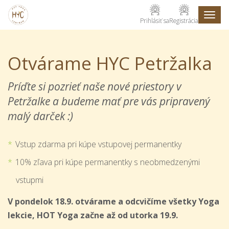
Toggl
Prihlásiť sa
Registrácia
naviga
Otvárame HYC Petržalka
Príďte si pozrieť naše nové priestory v
Petržalke a budeme mať pre vás pripravený
malý darček :)
Vstup zdarma pri kúpe vstupovej permanentky
10% zľava pri kúpe permanentky s neobmedzenými
vstupmi
V pondelok 18.9. otvárame a odcvičíme všetky Yoga
lekcie, HOT Yoga začne až od utorka 19.9.