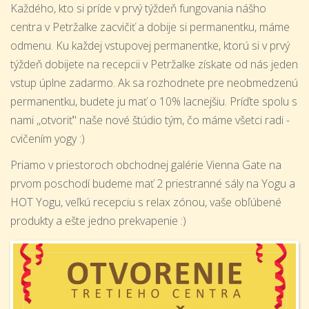
Každého, kto si príde v prvý týždeň fungovania nášho
centra v Petržalke zacvičiť a dobije si permanentku, máme
odmenu. Ku každej vstupovej permanentke, ktorú si v prvý
týždeň dobijete na recepcii v Petržalke získate od nás jeden
vstup úplne zadarmo. Ak sa rozhodnete pre neobmedzenú
permanentku, budete ju mať o 10% lacnejšiu. Príďte spolu s
nami ,,otvoriť" naše nové štúdio tým, čo máme všetci radi -
cvičením yogy :)
Priamo v priestoroch obchodnej galérie Vienna Gate na
prvom poschodí budeme mať 2 priestranné sály na Yogu a
HOT Yogu, veľkú recepciu s relax zónou, vaše obľúbené
produkty a ešte jedno prekvapenie :)