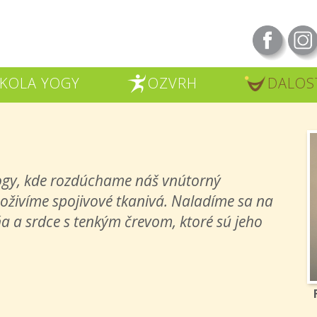
KOLA YOGY
OZVRH
DALOS
R
U
yogy, kde rozdúchame náš vnútorný
 oživíme spojivové tkanivá. Naladíme sa na
a a srdce s tenkým črevom, ktoré sú jeho