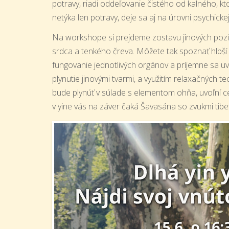
potravy, riadi oddeľovanie čistého od kalného, k
netýka len potravy, deje sa aj na úrovni psychickej
Na workshope si prejdeme zostavu jinových pozí
srdca a tenkého čreva. Môžete tak spoznať hlbší 
fungovanie jednotlivých orgánov a príjemne sa uv
plynutie jinovými tvarmi, a využitím relaxačných te
bude plynúť v súlade s elementom ohňa, uvoľní celé 
v yine vás na záver čaká Šavasána so zvukmi tibe