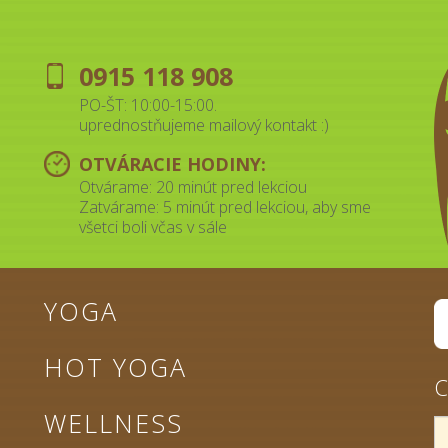
0915 118 908
PO-ŠT: 10:00-15:00.
uprednostňujeme mailový kontakt :)
OTVÁRACIE HODINY:
Otvárame: 20 minút pred lekciou
Zatvárame: 5 minút pred lekciou, aby sme
všetci boli včas v sále
YOGA
HOT YOGA
C
WELLNESS