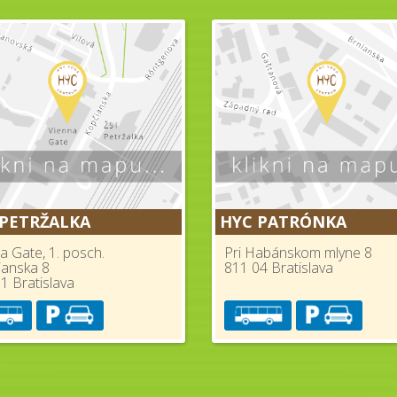
 PETRŽALKA
HYC PATRÓNKA
a Gate, 1. posch.
Pri Habánskom mlyne 8
ianska 8
811 04 Bratislava
1 Bratislava