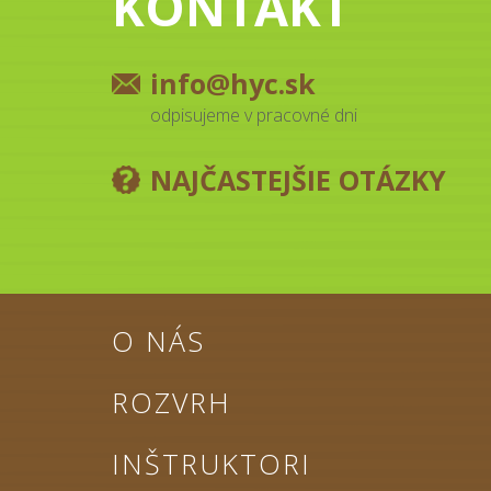
KONTAKT
info@hyc.sk
odpisujeme v pracovné dni
NAJČASTEJŠIE OTÁZKY
O NÁS
ROZVRH
INŠTRUKTORI