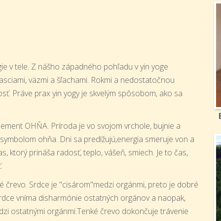
ie v tele. Z nášho západného pohľadu v yin yoge
 fasciami, väzmi a šľachami. Rokmi a nedostatočnou
osť. Práve prax yin yogy je skvelým spôsobom, ako sa
ement OHŇA. Príroda je vo svojom vrchole, bujnie a
e symbolom ohňa. Dni sa predlžujú,energia smeruje von a
s, ktorý prináša radosť, teplo, vášeň, smiech. Je to čas,
.
é črevo. Srdce je "cisárom"medzi orgánmi, preto je dobré
Srdce vníma disharmónie ostatných orgánov a naopak,
zi ostatnými orgánmi.Tenké črevo dokončuje trávenie