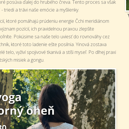
toré posúva ďalej do hrubého čreva. Tento proces sa však
 - triedi a trávi naše emócie a myšlienky.
cií, ktoré pomáhajú prúdeniu energie Čchi meridiánom
význam pozícií, ich pravidelnou praxou zlepšíte
oľníte. Pokúsime sa naše telo uviesť do rovnováhy cez
chník, ktoré toto ladenie ešte posilnia. Yinová zostava
telo, vyživí spojivové tkanivá a stíši myseľ. Po dlhej praxi
tských misiek a gongu.