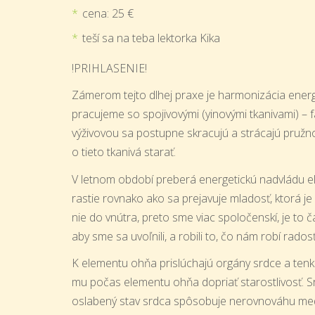
cena: 25 €
teší sa na teba lektorka Kika
!PRIHLASENIE!
Zámerom tejto dlhej praxe je harmonizácia energ
pracujeme so spojivovými (yinovými tkanivami) –
výživovou sa postupne skracujú a strácajú pružn
o tieto tkanivá starať.
V letnom období preberá energetickú nadvládu el
rastie rovnako ako sa prejavuje mladosť, ktorá j
nie do vnútra, preto sme viac spoločenskí, je to ča
aby sme sa uvoľnili, a robili to, čo nám robí radosť
K elementu ohňa prislúchajú orgány srdce a tenk
mu počas elementu ohňa dopriať starostlivosť. 
oslabený stav srdca spôsobuje nerovnováhu med