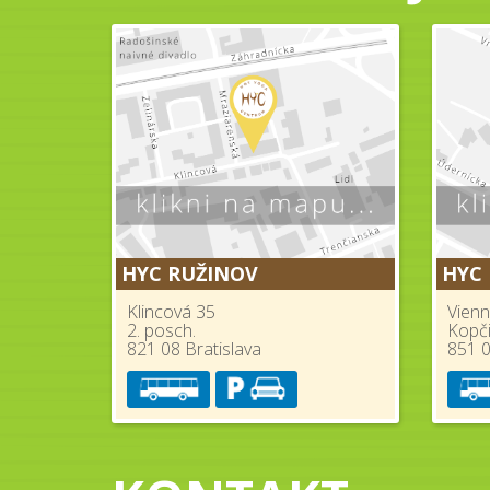
HYC RUŽINOV
HYC
Klincová 35
Vienn
2. posch.
Kopč
821 08 Bratislava
851 0