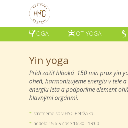
OGA
OT YOGA
Y
H
Š
Yin yoga
Prídi zažiť hlbokú 150 min prax yin 
oheň, harmonizujeme energiu v tele a
energiu leta a podporíme element ohň
hlavnými orgánmi.
stretneme sa v HYC Petržalka
nedeľa 15.6. v čase 16:30 - 19:00