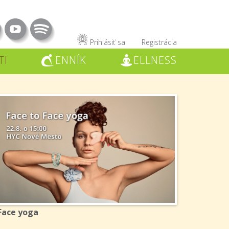
Prihlásiť sa
Registrácia
TI
ENNÍK
ELLNESS
C
W
Face yoga