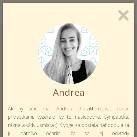
×
Toggl
Prihlásiť sa
Registrácia
naviga
Andrea
Ak by sme mali Andreu charakterizovať zopár
prívlastkami, vyzeralo by to nasledovne: sympatická,
rázna a vždy usmiata :) K yoge sa dostala náhodou a tá
ju natoľko očarila, že sa jej odvtedy