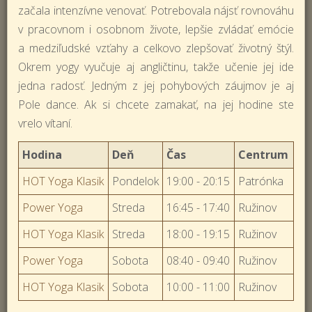
začala intenzívne venovať. Potrebovala nájsť rovnováhu
v pracovnom i osobnom živote, lepšie zvládať emócie
a medziľudské vzťahy a celkovo zlepšovať životný štýl.
Okrem yogy vyučuje aj angličtinu, takže učenie jej ide
jedna radosť. Jedným z jej pohybových záujmov je aj
Pole dance. Ak si chcete zamakať, na jej hodine ste
vrelo vítaní.
Hodina
Deň
Čas
Centrum
HOT Yoga Klasik
Pondelok
19:00 - 20:15
Patrónka
Power Yoga
Streda
16:45 - 17:40
Ružinov
HOT Yoga Klasik
Streda
18:00 - 19:15
Ružinov
Power Yoga
Sobota
08:40 - 09:40
Ružinov
HOT Yoga Klasik
Sobota
10:00 - 11:00
Ružinov