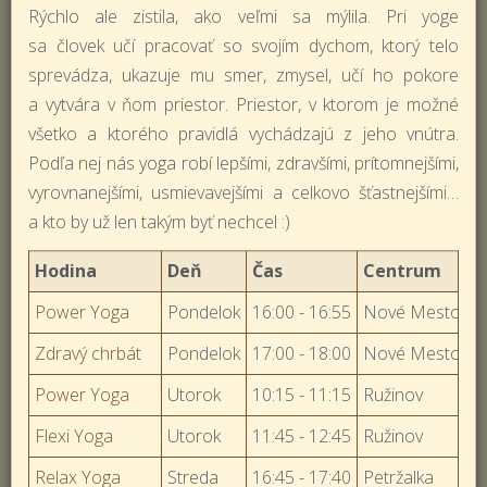
Rýchlo ale zistila, ako veľmi sa mýlila. Pri yoge
sa človek učí pracovať so svojím dychom, ktorý telo
sprevádza, ukazuje mu smer, zmysel, učí ho pokore
a vytvára v ňom priestor. Priestor, v ktorom je možné
všetko a ktorého pravidlá vychádzajú z jeho vnútra.
Podľa nej nás yoga robí lepšími, zdravšími, prítomnejšími,
vyrovnanejšími, usmievavejšími a celkovo šťastnejšími…
a kto by už len takým byť nechcel :)
Hodina
Deň
Čas
Centrum
Power Yoga
Pondelok
16:00 - 16:55
Nové Mesto
Zdravý chrbát
Pondelok
17:00 - 18:00
Nové Mesto
Power Yoga
Utorok
10:15 - 11:15
Ružinov
Flexi Yoga
Utorok
11:45 - 12:45
Ružinov
Relax Yoga
Streda
16:45 - 17:40
Petržalka