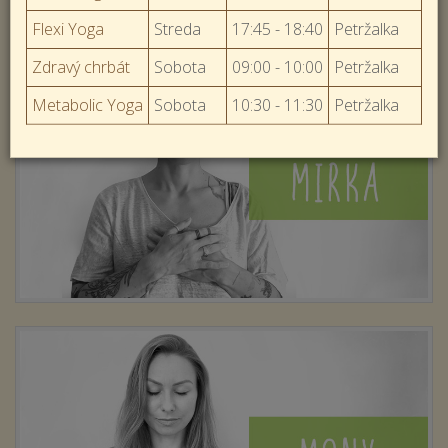
Flexi Yoga
Streda
17:45 - 18:40
Petržalka
Zdravý chrbát
Sobota
09:00 - 10:00
Petržalka
Metabolic Yoga
Sobota
10:30 - 11:30
Petržalka