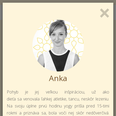
×
Toggl
Prihlásiť sa
Registrácia
naviga
Anka
Pohyb je jej veľkou inšpiráciou, už ako
dieťa sa venovala ľahkej atletike, tancu, neskôr lezeniu.
Na svoju úplne prvú hodinu yogy prišla pred 15-timi
rokmi a priznáva sa, bola voči nej skôr nedôverčivá.