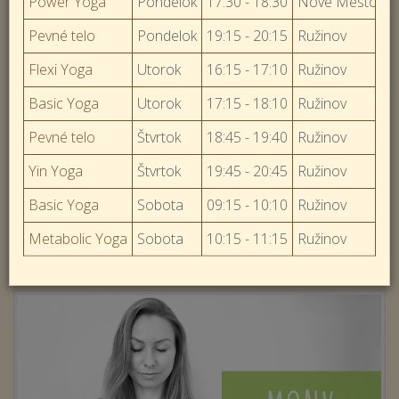
Power Yoga
Pondelok
17:30 - 18:30
Nové Mesto
Pevné telo
Pondelok
19:15 - 20:15
Ružinov
Flexi Yoga
Utorok
16:15 - 17:10
Ružinov
Basic Yoga
Utorok
17:15 - 18:10
Ružinov
Pevné telo
Štvrtok
18:45 - 19:40
Ružinov
Yin Yoga
Štvrtok
19:45 - 20:45
Ružinov
Basic Yoga
Sobota
09:15 - 10:10
Ružinov
Metabolic Yoga
Sobota
10:15 - 11:15
Ružinov