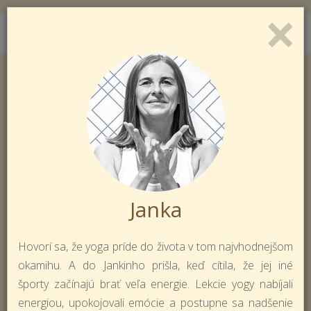
×
Toggl
Prihlásiť sa
Registrácia
naviga
Janka
Hovorí sa, že yoga príde do života v tom najvhodnejšom
okamihu. A do Jankinho prišla, keď cítila, že jej iné
športy začínajú brať veľa energie. Lekcie yogy nabíjali
energiou, upokojovali emócie a postupne sa nadšenie