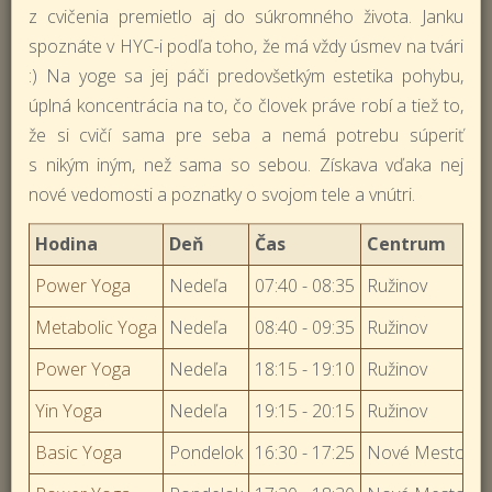
z cvičenia premietlo aj do súkromného života. Janku
spoznáte v HYC-i podľa toho, že má vždy úsmev na tvári
:) Na yoge sa jej páči predovšetkým estetika pohybu,
úplná koncentrácia na to, čo človek práve robí a tiež to,
že si cvičí sama pre seba a nemá potrebu súperiť
s nikým iným, než sama so sebou. Získava vďaka nej
nové vedomosti a poznatky o svojom tele a vnútri.
Hodina
Deň
Čas
Centrum
Power Yoga
Nedeľa
07:40 - 08:35
Ružinov
Metabolic Yoga
Nedeľa
08:40 - 09:35
Ružinov
Power Yoga
Nedeľa
18:15 - 19:10
Ružinov
Yin Yoga
Nedeľa
19:15 - 20:15
Ružinov
Basic Yoga
Pondelok
16:30 - 17:25
Nové Mesto