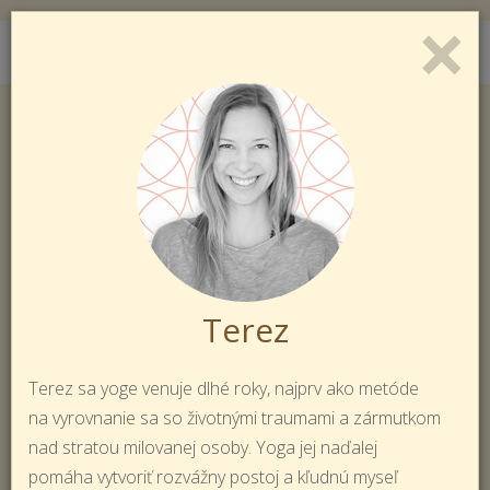
×
Toggl
Prihlásiť sa
Registrácia
naviga
Terez
Terez sa yoge venuje dlhé roky, najprv ako metóde
na vyrovnanie sa so životnými traumami a zármutkom
nad stratou milovanej osoby. Yoga jej naďalej
pomáha vytvoriť rozvážny postoj a kľudnú myseľ