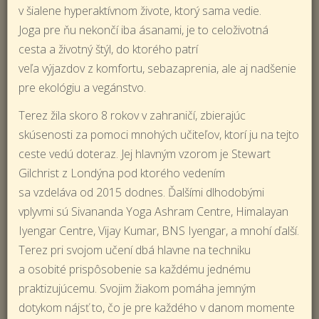
v šialene hyperaktívnom živote, ktorý sama vedie.
Joga pre ňu nekončí iba ásanami, je to celoživotná
cesta a životný štýl, do ktorého patrí
veľa výjazdov z komfortu, sebazaprenia, ale aj nadšenie
pre ekológiu a vegánstvo.
Terez žila skoro 8 rokov v zahraničí, zbierajúc
skúsenosti za pomoci mnohých učiteľov, ktorí ju na tejto
ceste vedú doteraz. Jej hlavným vzorom je Stewart
Gilchrist z Londýna pod ktorého vedením
sa vzdeláva od 2015 dodnes. Ďalšími dlhodobými
vplyvmi sú Sivananda Yoga Ashram Centre, Himalayan
Iyengar Centre, Vijay Kumar, BNS Iyengar, a mnohí ďalší.
Terez pri svojom učení dbá hlavne na techniku
a osobité prispôsobenie sa každému jednému
praktizujúcemu. Svojim žiakom pomáha jemným
dotykom nájsť to, čo je pre každého v danom momente