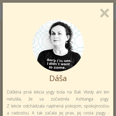
×
Toggl
Prihlásiť sa
Registrácia
naviga
Dáša
Dáškina prvá lekcia yogy bola na Bali. Vtedy ani len
netušila, že sa zúčastnila Ashtanga yogy.
Z lekcie odchádzala naplnená pokojom, spokojnosťou
a radosťou. A tak začala jej prax, jej cesta jopgy -