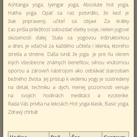
Ashtanga yoga, Iyengar yoga, Absolute hot yoga,
Hatha yoga. Opäť sa raz potvrdilo, že keď je
žiak pripravený, učiteľ sa objaví. Za krátky
čas prišla príležitosť odovzdať všetky svoje, nielen jogové
skúsenosti ďalej. Stala sa yogovou inštruktorkou
a dnes je vďačná za každého učiteľa i klienta, ktorého
stretla a stretne. Dáša tvrdí, že joga je pre ňu okrem
iných všeobecne známych benefitov, silnou vnútornou
oporou a zároveň nástrojom ako odolávať starostiam
bežného života. Jej prístup k vedeniu yogy je sústredený
na detail, techniku a dych, menej pozornosti venuje
na svojich hodinách meditácii a ezoterike.
Rada Vás privíta na lekciách Hot yoga klasik, Basic yoga,
Zdravý chrbát