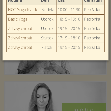
Hodina
Deň
Čas
Centrum
HOT Yoga Klasik
Nedeľa
10:00 - 11:30
Petržalka
Basic Yoga
Utorok
18:15 - 19:10
Patrónka
Zdravý chrbát
Utorok
19:15 - 20:15
Patrónka
Zdravý chrbát
Štvrtok
17:15 - 18:10
Patrónka
Zdravý chrbát
Piatok
19:15 - 20:15
Petržalka