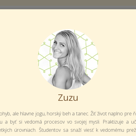
KOLA YOGY
OZVRH
DALOS
R
U
Zuzu
ohyb, ale hlavne jogu, horský beh a tanec. Žiť život naplno p
a byť si vedomá procesov vo svojej mysli. Praktizuje a učí 
šetkých úrovniach. Študentov sa snaží viesť k vedomému pr