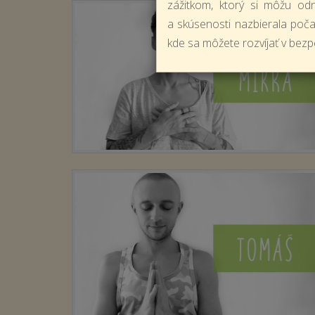
zážitkom, ktorý si môžu od
a skúsenosti nazbierala počas
kde sa môžete rozvíjať v bezpe