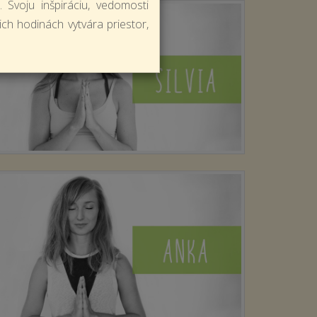
Svoju inšpiráciu, vedomosti
ich hodinách vytvára priestor,