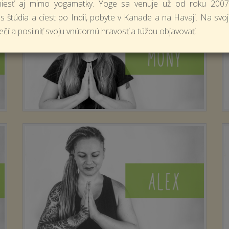
niesť aj mimo yogamatky. Yoge sa venuje už od roku 2007. 
 štúdia a ciest po Indii, pobyte v Kanade a na Havaji. Na svoj
čí a posilniť svoju vnútornú hravosť a túžbu objavovať.