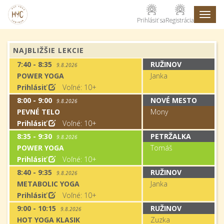
Toggl
Prihlásiť sa
Registrácia
naviga
NAJBLIŽŠIE LEKCIE
7:40 - 8:35
RUŽINOV
9.8.2026
POWER YOGA
Janka
Prihlásiť
Voľné: 10+
8:00 - 9:00
NOVÉ MESTO
9.8.2026
PEVNÉ TELO
Mony
Prihlásiť
Voľné: 10+
8:35 - 9:30
PETRŽALKA
9.8.2026
POWER YOGA
Tomáš
Prihlásiť
Voľné: 10+
8:40 - 9:35
RUŽINOV
9.8.2026
METABOLIC YOGA
Janka
Prihlásiť
Voľné: 10+
9:00 - 10:15
RUŽINOV
9.8.2026
HOT YOGA KLASIK
Zuzka